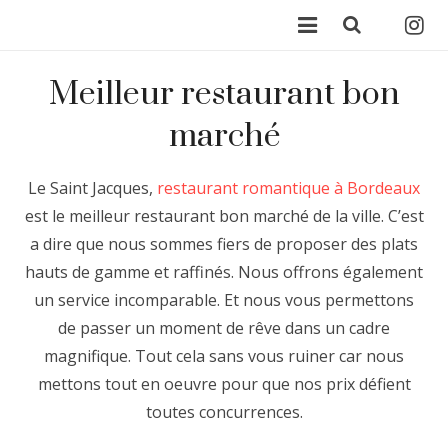
Notre restaurant
Meilleur restaurant bon
Restaurant romantique Bordeaux
marché
Réservation
Le Saint Jacques,
restaurant romantique à Bordeaux
Menu
est le meilleur restaurant bon marché de la ville. C’est
a dire que nous sommes fiers de proposer des plats
Contact
hauts de gamme et raffinés. Nous offrons également
un service incomparable. Et nous vous permettons
Le Saint Jacques
de passer un moment de rêve dans un cadre
Logiciel de restauration
magnifique. Tout cela sans vous ruiner car nous
mettons tout en oeuvre pour que nos prix défient
toutes concurrences.